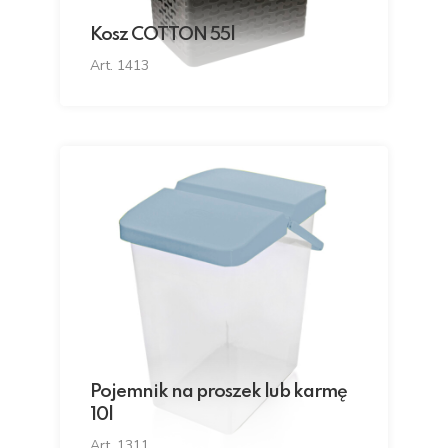
Kosz COTTON 55l
Art. 1413
Pojemnik na proszek lub karmę
10l
Art. 1311