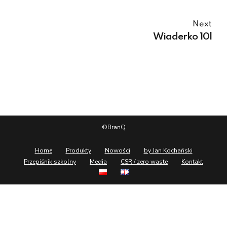
Next
Wiaderko 10l
©BranQ
Home
Produkty
Nowości
by Jan Kochański
Przepiśnik szkolny
Media
CSR / zero waste
Kontakt